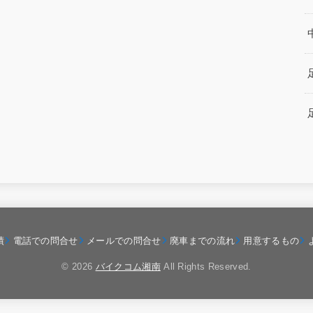
績
電話での問合せ
メールでの問合せ
廃車までの流れ
用意するもの
© 2026
バイクコム湘南
All Rights Reserved.