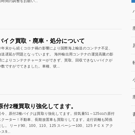
収時間の調整をお願い...
バイク買取・廃車・処分について
昨年末から続くコロナ禍の影響により国際海上輸送のコンテナ不足、
輸送遅延が問題となっています。 海外輸出用コンテナの運賃高騰の影
響によりコンテナチャーターができず、買取、回収できないバイクが
少数ですがでてきました。車種、状...
原付2種買取り強化してます。
只今、原付2種バイクは買取り強化してます。排気量51～125ccの原付
スクーター！不動車、長期放置車も買取りしてます。走行距離も関係
なし。 リード90、100、110、125 スペーシー100、125 ＰＣＸ アク
ス9...