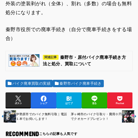
外装の塗装剥がれ（全体）、割れ（多数）の場合も無料
処分になります。
秦野市役所での廃車手続き（自分で廃車手続きをする場
合）
秦野市・原付バイク廃車手続き方
関連記事
法と処分、買取について
バイク廃車買取の実績
秦野市バイク廃車手続き
ポスト
シェア
はてブ
送る
Pocket
伊勢原市でのバイク無料引取｜電話
茅ヶ崎市のバイク引取り・費用０円
１本でお伺いします！
でクオカードプレゼント！
RECOMMEND